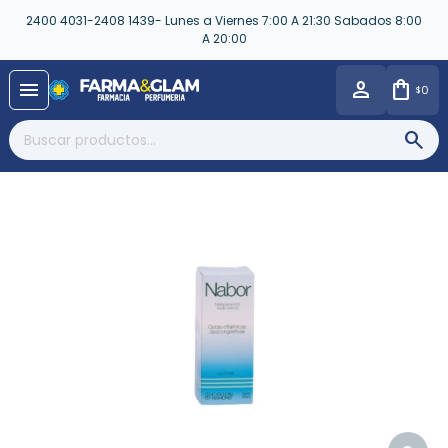
2400 4031-2408 1439- Lunes a Viernes 7:00 A 21:30 Sabados 8:00
A 20:00
close
menu
0
$