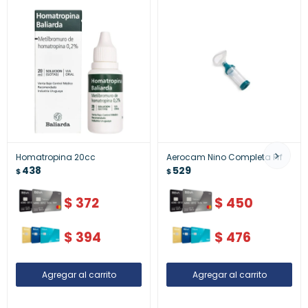
Homatropina 20cc
Aerocam Nino Completa Prf
438
529
$
$
$
372
$
450
$
394
$
476