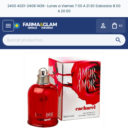
2400 4031-2408 1439- Lunes a Viernes 7:00 A 21:30 Sabados 8:00
A 20:00
close
menu
0
$