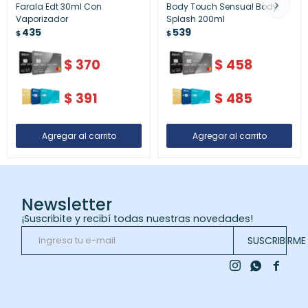
Farala Edt 30ml Con
Body Touch Sensual Body
Vaporizador
Splash 200ml
435
539
$
$
$
370
$
458
$
391
$
485
Newsletter
¡Suscribite y recibí todas nuestras novedades!
SUSCRIBIRME


