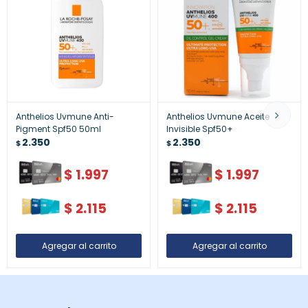
Anthelios Uvmune Anti-
Anthelios Uvmune Aceite
Pigment Spf50 50ml
Invisible Spf50+
2.350
2.350
$
$
$
1.997
$
1.997
$
2.115
$
2.115