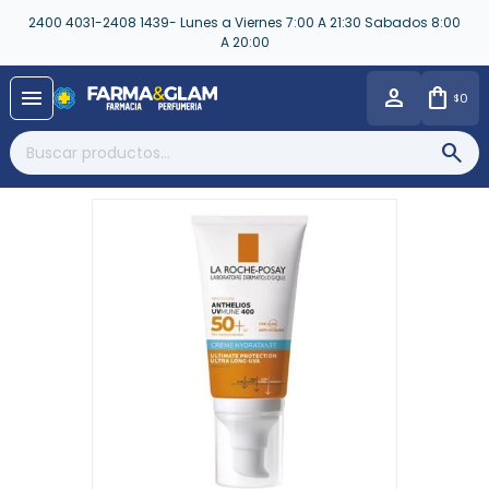
2400 4031-2408 1439- Lunes a Viernes 7:00 A 21:30 Sabados 8:00
A 20:00
close
menu
0
$