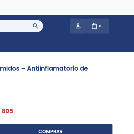
0
$
imidos – Antiinflamatorio de
$
805
COMPRAR