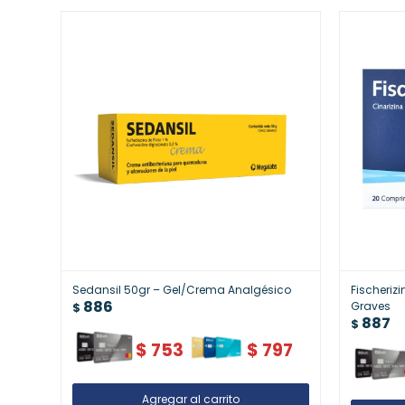
Sedansil 50gr – Gel/Crema Analgésico
Fischeriz
886
Graves
$
887
$
$
753
$
797