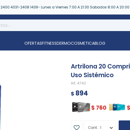
2400 4031-2408 1439- Lunes a Viernes 7:00 A 21:30 Sabados 8:00 A 20:00
OFERTAS
FITNESS
DERMOCOSMETICA
BLOG
Artrilona 20 Compr
Uso Sistémico
4742
894
$
$
760
1