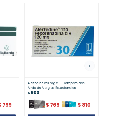
Alerfedine 120 mg x30 Comprimidos –
Xaro
90
Alivio de Alergias Estacionales
$
900
$
$
799
$
765
$
810