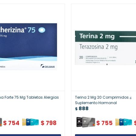
ina Forte 75 Mg Tabletas Alergias
Terina 2 Mg 20 Comprimidos ¿
Suplemento Hormonal
888
$
$
754
$
798
$
755