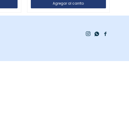


