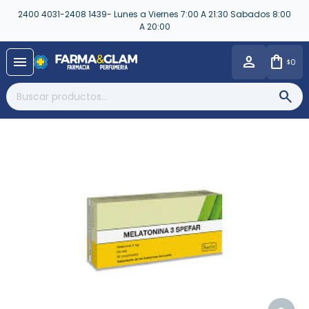
2400 4031-2408 1439- Lunes a Viernes 7:00 A 21:30 Sabados 8:00
A 20:00
close
menu
0
$