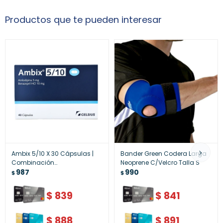
Productos que te pueden interesar
Ambix 5/10 X 30 Cápsulas |
Bander Green Codera Larga
Combinación
Neoprene C/Velcro Talla S
Antihipertensiva
987
990
$
$
$
839
$
841
$
888
$
891