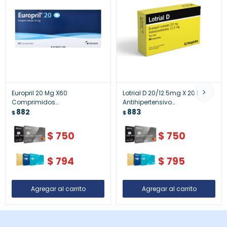
Europril 20 Mg X60
Lotrial D 20/12.5mg X 20 |
Comprimidos
Antihipertensivo
Antihipertensivo
882
Combinación
883
$
$
$
750
$
750
$
794
$
795