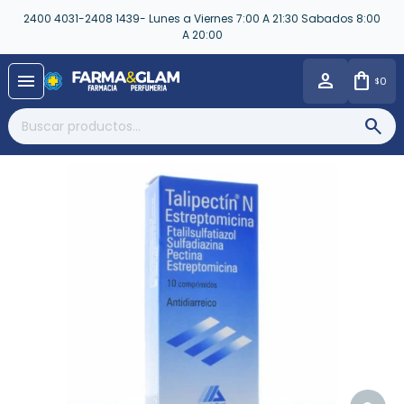
2400 4031-2408 1439- Lunes a Viernes 7:00 A 21:30 Sabados 8:00
A 20:00
close
menu
0
$