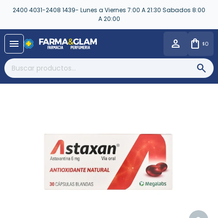
2400 4031-2408 1439- Lunes a Viernes 7:00 A 21:30 Sabados 8:00
A 20:00
close
menu
0
$