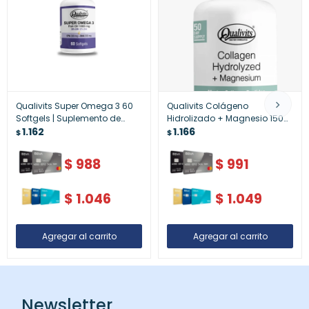
Qualivits Super Omega 3 60
Qualivits Colágeno
Softgels | Suplemento de
Hidrolizado + Magnesio 150
Ácidos Grasos Esenciales
1.162
Cápsulas – Cuidado Óseo y
1.166
$
$
Articular Avanzado
$
988
$
991
$
1.046
$
1.049
Newsletter