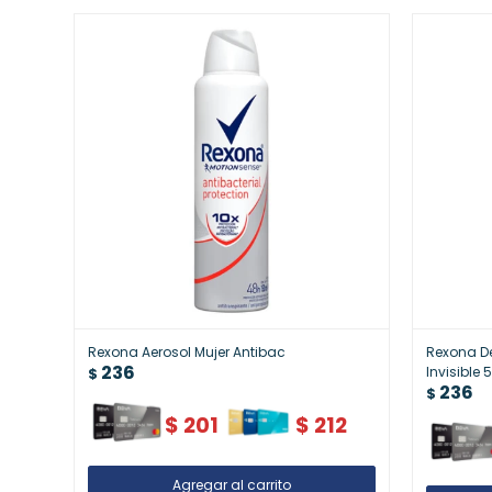
Rexona Aerosol Mujer Antibac
Rexona D
236
Invisible
$
236
$
$
201
$
212