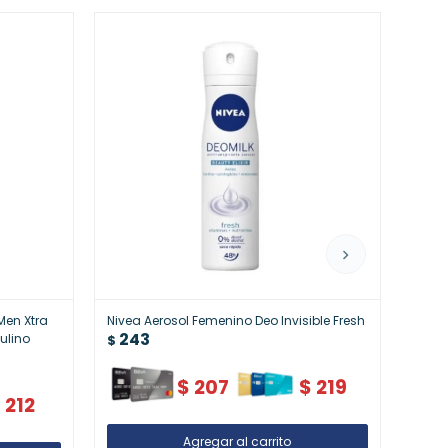
Men Xtra
Nivea Aerosol Femenino Deo Invisible Fresh
Sleep
243
24
ulino
$
$
$
207
$
219
$
212