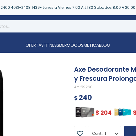
2400 4031-2408 1439- Lunes a Viernes 7:00 A 21:30 Sabados 8:00 A 20:00
OFERTAS
FITNESS
DERMOCOSMETICA
BLOG
Axe Desodorante M
y Frescura Prolong
59260
240
$
$
204
1