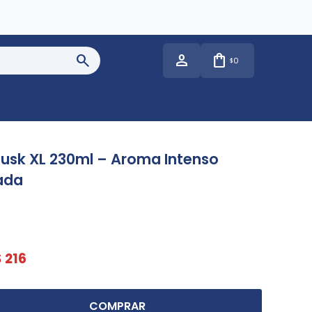
0
$
usk XL 230ml – Aroma Intenso
ada
$
216
COMPRAR