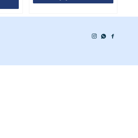


