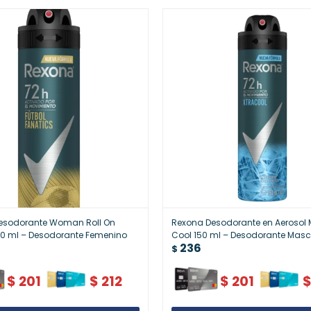
esodorante Woman Roll On
Rexona Desodorante en Aerosol 
 50 ml – Desodorante Femenino
Cool 150 ml – Desodorante Masc
236
$
$
201
$
212
$
201