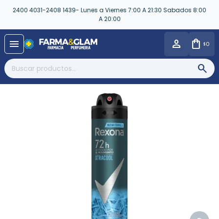
2400 4031-2408 1439- Lunes a Viernes 7:00 A 21:30 Sabados 8:00
A 20:00
close
menu
0
$