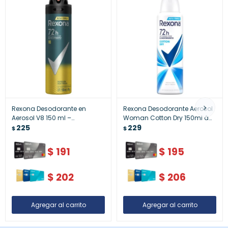
Rexona Desodorante en
Rexona Desodorante Aerosol
Aerosol V8 150 ml –
Woman Cotton Dry 150ml â€“
Desodorante Masculino
225
Desodorante Rexona mujer
229
$
$
cotton dry 150 ml
$
191
$
195
$
202
$
206