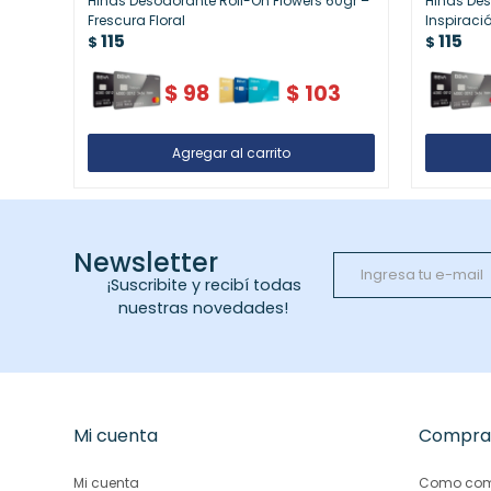
Hinds Desodorante Roll-On Flowers 60gr –
Hinds Des
Frescura Floral
Inspiraci
115
115
Duradera
$
$
$
98
$
103
Newsletter
¡Suscribite y recibí todas
nuestras novedades!
Mi cuenta
Compra
Mi cuenta
Como com