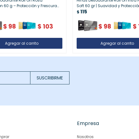
odorante Roll On Rosa
Hinds Desodorante Roll On Intra 
ón 60 g – Protección y Frescura
Soft 60 gr | Suavidad y Protecció
115
Día
$
$
98
$
103
$
98
$
SUSCRIBIRME
Empresa
prar
Nosotros