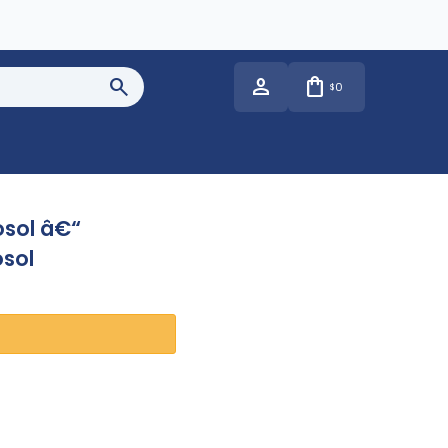
0
$
osol â€“
osol