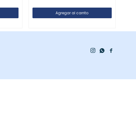


