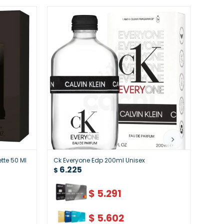
tte 50 Ml
Ck Everyone Edp 200ml Unisex
Perfu
6.225
ml | 
$
6.
$
$
5.291
$
5.602