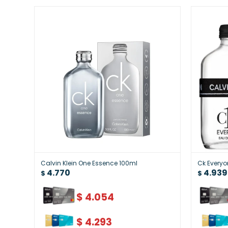
Calvin Klein One Essence 100ml
Ck Everyo
4.770
4.939
$
$
$
4.054
$
4.293