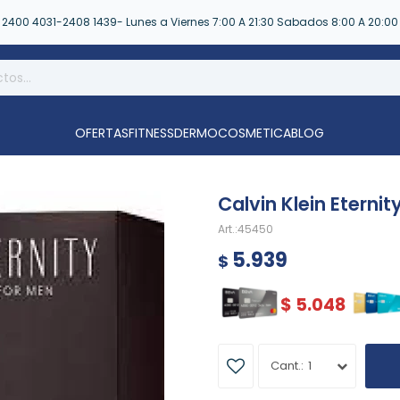
2400 4031-2408 1439- Lunes a Viernes 7:00 A 21:30 Sabados 8:00 A 20:00
OFERTAS
FITNESS
DERMOCOSMETICA
BLOG
Calvin Klein Eterni
45450
5.939
$
$
5.048
1