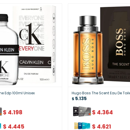
ne Edp 100ml Unisex
Hugo Boss The Scent Eau De Toile
5.135
$
$
4.198
$
4.364
$
4.445
$
4.621