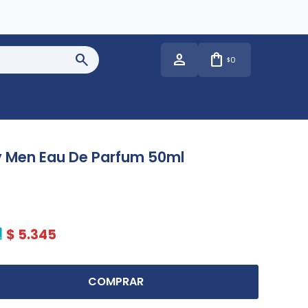
0
$
ty Men Eau De Parfum 50ml
$
5.345
COMPRAR