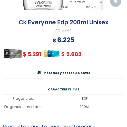
Ck Everyone Edp 200ml Unisex
55144
6.225
$
$
5.291
$
5.602
Métodos y costos de envío
CARACTERÍSTICAS
Fragancias
EDP
Fragancias medidas
200ML
Productos que te pueden interesar