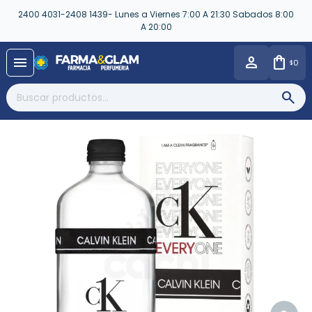
2400 4031-2408 1439- Lunes a Viernes 7:00 A 21:30 Sabados 8:00
A 20:00
close
menu
0
$