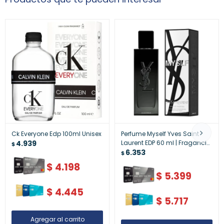
Ck Everyone Edp 100ml Unisex
Perfume Myself Yves Saint
4.939
Laurent EDP 60 ml | Fragancia
$
Femenina de Lujo
6.353
$
$
4.198
$
5.399
$
4.445
$
5.717