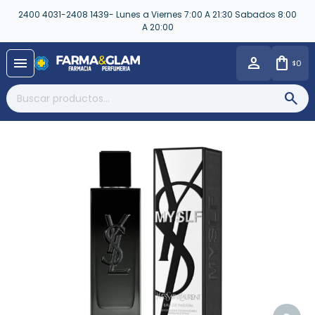
2400 4031-2408 1439- Lunes a Viernes 7:00 A 21:30 Sabados 8:00
A 20:00
close
menu
0
$