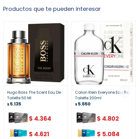
Productos que te pueden interesar
Hugo Boss The Scent Eau De
Calvin Klein Everyone Eau De
Toilette 50 Ml
Toilette 200ml
5.135
5.650
$
$
$
4.364
$
4.802
$
4.621
$
5.084