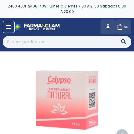
2400 4031-2408 1439- Lunes a Viernes 7:00 A 21:30 Sabados 8:00
A 20:00
close
menu
0
$