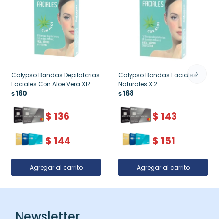
Calypso Bandas Depilatorias
Calypso Bandas Faciales
Faciales Con Aloe Vera X12
Naturales X12
160
168
$
$
$
136
$
143
$
144
$
151
Newsletter