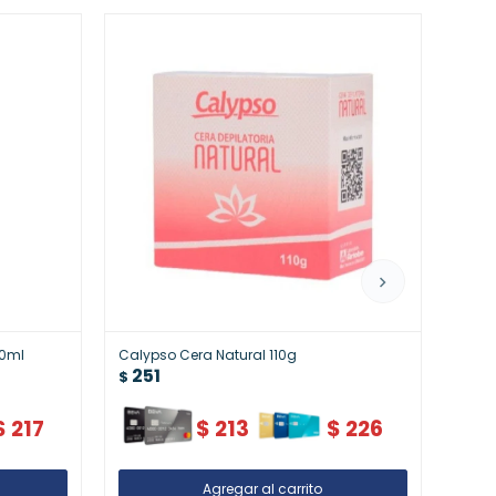
80ml
Calypso Cera Natural 110g
Calyp
251
25
$
$
$
217
$
213
$
226