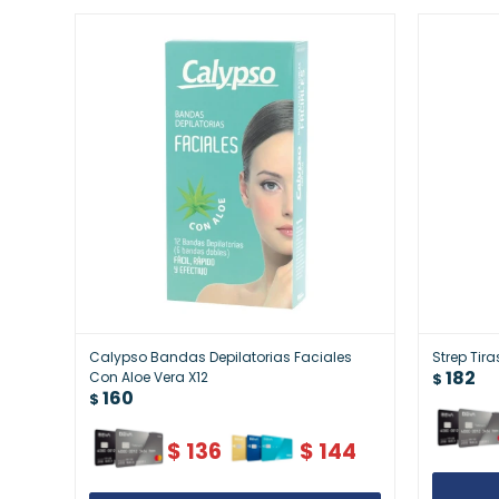
Calypso Bandas Depilatorias Faciales
Strep Tira
182
Con Aloe Vera X12
$
160
$
$
136
$
144