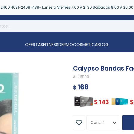
2400 4031-2408 1439- Lunes a Viernes 7:00 A 21:30 Sabados 8:00 A 20:00
OFERTAS
FITNESS
DERMOCOSMETICA
BLOG
Calypso Bandas Fac
15109
168
$
$
143
$
1