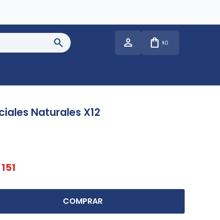
0
$
iales Naturales X12
151
COMPRAR