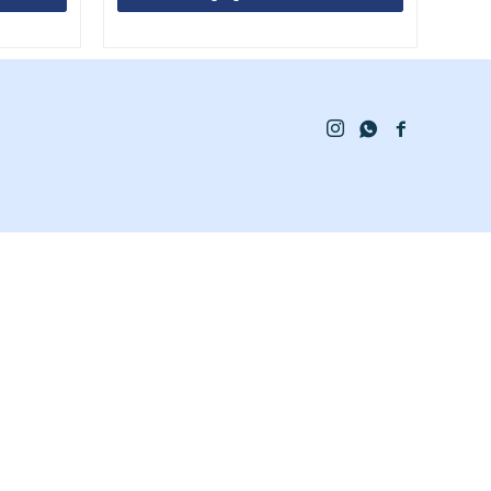


