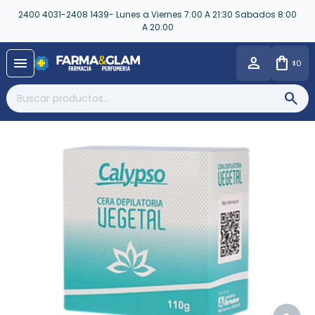
2400 4031-2408 1439- Lunes a Viernes 7:00 A 21:30 Sabados 8:00
A 20:00
close
menu
0
$