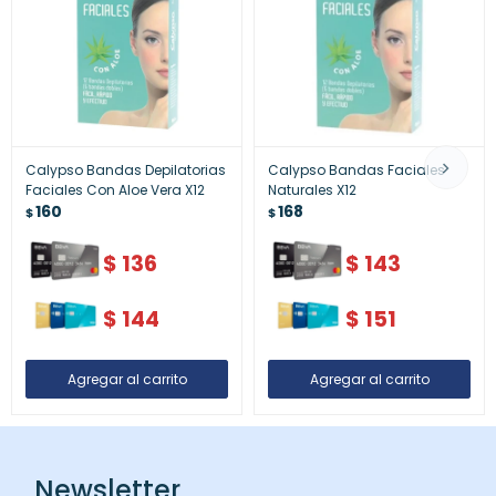
Calypso Bandas Depilatorias
Calypso Bandas Faciales
Faciales Con Aloe Vera X12
Naturales X12
160
168
$
$
$
136
$
143
$
144
$
151
Newsletter