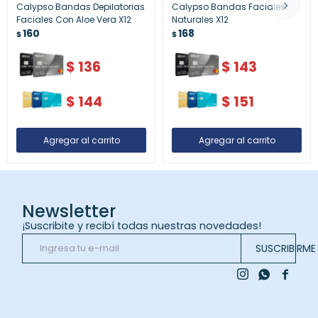
Calypso Bandas Depilatorias
Calypso Bandas Faciales
Faciales Con Aloe Vera X12
Naturales X12
160
168
$
$
$
136
$
143
$
144
$
151
Newsletter
¡Suscribite y recibí todas nuestras novedades!
SUSCRIBIRME


