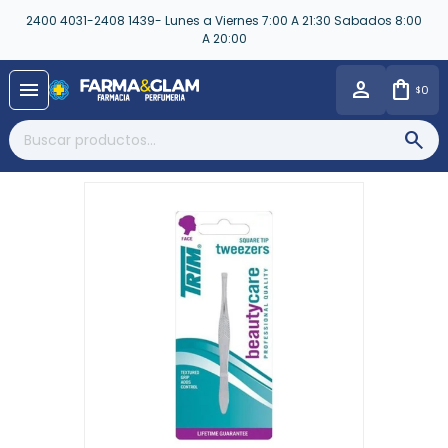
2400 4031-2408 1439- Lunes a Viernes 7:00 A 21:30 Sabados 8:00
A 20:00
close
menu
0
$