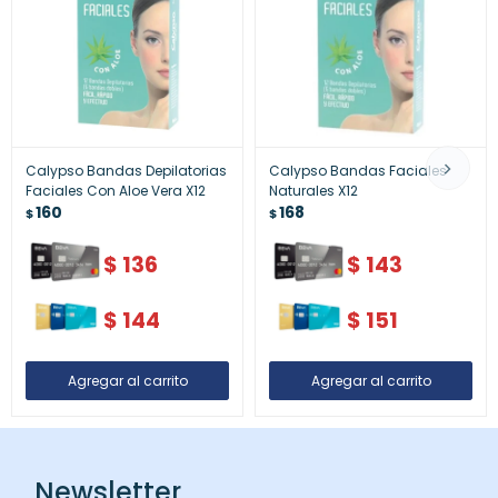
Calypso Bandas Depilatorias
Calypso Bandas Faciales
Faciales Con Aloe Vera X12
Naturales X12
160
168
$
$
$
136
$
143
$
144
$
151
Newsletter