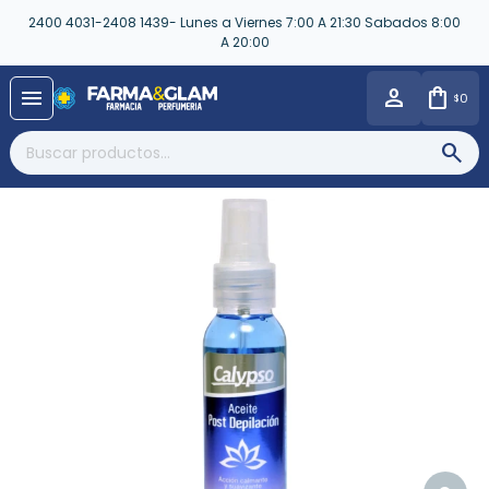
2400 4031-2408 1439- Lunes a Viernes 7:00 A 21:30 Sabados 8:00
A 20:00
close
menu
0
$