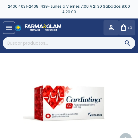
2400 4031-2408 1439- Lunes a Viernes 7:00 A 21:30 Sabados 8:00
A 20:00
close
menu
0
$