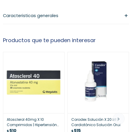
Caracteristicas generales
Productos que te pueden interesar
Atosclerol 40mg X 10
Corodex Solución X 20 Ml |
Comprimidos | Hipertensión
Cardiotónico Solución Oral
Dosis Fuerte
510
515
$
$