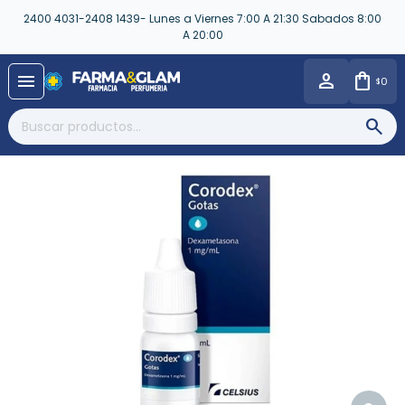
2400 4031-2408 1439- Lunes a Viernes 7:00 A 21:30 Sabados 8:00
A 20:00
close
menu
0
$