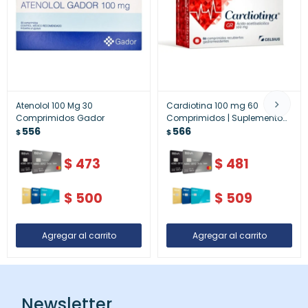
Atenolol 100 Mg 30
Cardiotina 100 mg 60
Comprimidos Gador
Comprimidos | Suplemento
556
para Soporte Cardiovascular
566
$
$
$
473
$
481
$
500
$
509
Newsletter