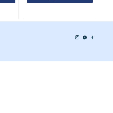


