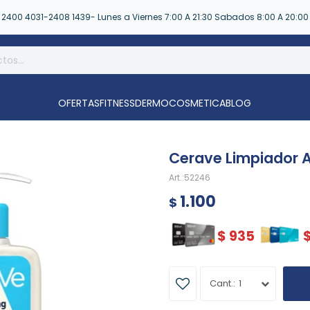
2400 4031-2408 1439- Lunes a Viernes 7:00 A 21:30 Sabados 8:00 A 20:00
OFERTAS
FITNESS
DERMOCOSMETICA
BLOG
Cerave Limpiador 
52246
1.100
$
$
935
1