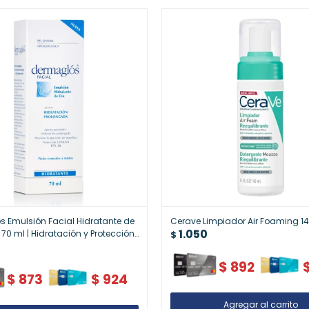
 Emulsión Facial Hidratante de
Cerave Limpiador Air Foaming 1
1.050
 70 ml | Hidratación y Protección
$
$
892
$
873
$
924