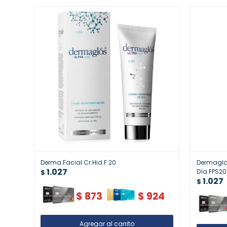
Derma.Facial Cr.Hid.F.20
Dermaglos
1.027
Día FPS20
$
1.027
Solar
$
$
873
$
924