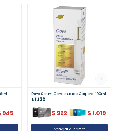
48ml
Dove Serum Concentrado Corporal 100ml
Derma
1.132
Piel
$
1.
$
$
945
$
962
$
1.019