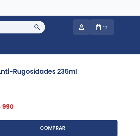
0
$
Anti-Rugosidades 236ml
$
990
COMPRAR