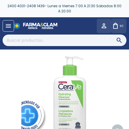
2400 4031-2408 1439- Lunes a Viernes 7:00 A 21:30 Sabados 8:00
A 20:00
close
menu
0
$