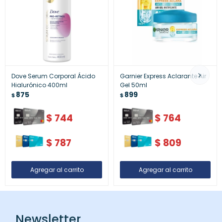
Dove Serum Corporal Ácido
Garnier Express Aclarante Air
Hialurónico 400ml
Gel 50ml
875
899
$
$
$
744
$
764
$
787
$
809
Newsletter