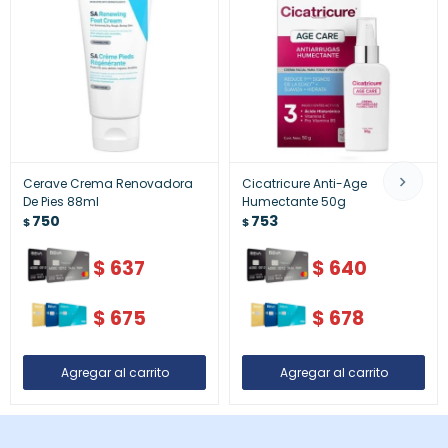
Cerave Crema Renovadora
Cicatricure Anti-Age
De Pies 88ml
Humectante 50g
750
753
$
$
$
637
$
640
$
675
$
678