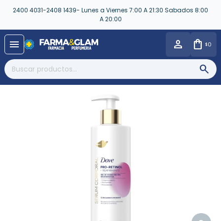
2400 4031-2408 1439- Lunes a Viernes 7:00 A 21:30 Sabados 8:00
A 20:00
close
menu
0
$