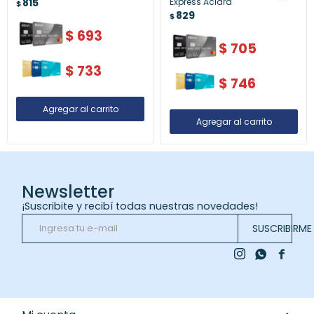
815
Express Aclara
$
829
$
$
693
$
705
$
733
$
746
Newsletter
¡Suscribite y recibí todas nuestras novedades!
SUSCRIBIRME


