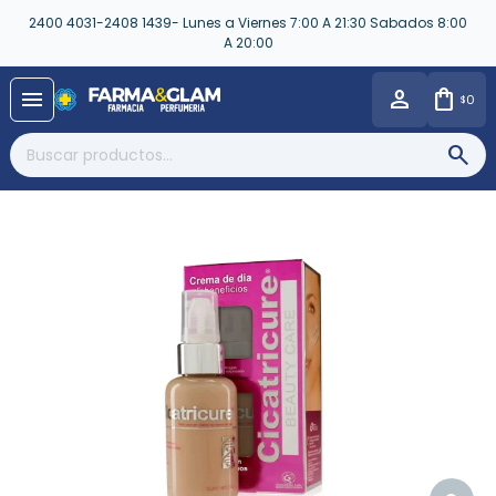
2400 4031-2408 1439- Lunes a Viernes 7:00 A 21:30 Sabados 8:00
A 20:00
close
menu
0
$