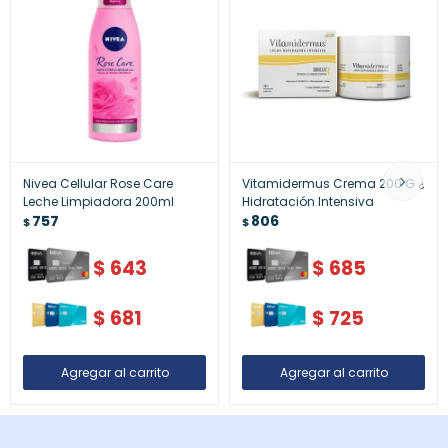
Nivea Cellular Rose Care
Vitamidermus Crema 200 G ¿
Leche Limpiadora 200ml
Hidratación Intensiva
757
806
$
$
$
643
$
685
$
681
$
725