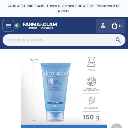
2400 4031-2408 1439- Lunes a Viernes 7:00 A 21:30 Sabados 8:00
A 20:00
close
menu
0
$