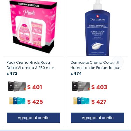
Pack Crema Hinds Rosa
Dermavite Crema Corporal
Doble Vitamina A 250 ml +
Humectación Profunda con
Crema de Manos 90 ml –
472
Vitamina C y Aloe Vera 530
474
$
$
Hidratación Completa y
ml | Hidratación Natural
Aroma Femenino
$
401
$
403
$
425
$
427