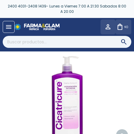
2400 4031-2408 1439- Lunes a Viernes 7:00 A 21:30 Sabados 8:00
A 20:00
close
menu
0
$