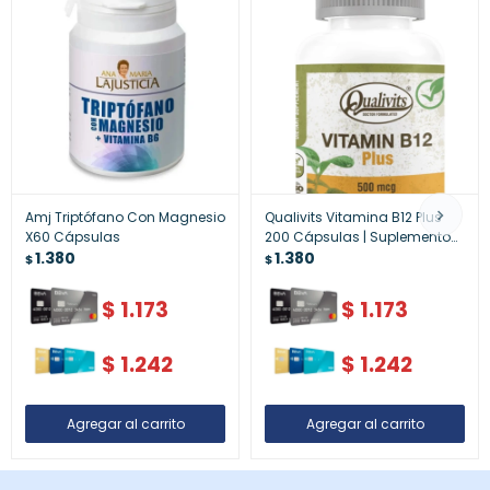
Amj Triptófano Con Magnesio
Qualivits Vitamina B12 Plus
X60 Cápsulas
200 Cápsulas | Suplemento
1.380
Energético y Metabólico
1.380
$
$
$
1.173
$
1.173
$
1.242
$
1.242