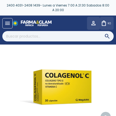
2400 4031-2408 1439- Lunes a Viernes 7:00 A 21:30 Sabados 8:00
A 20:00
close
menu
0
$