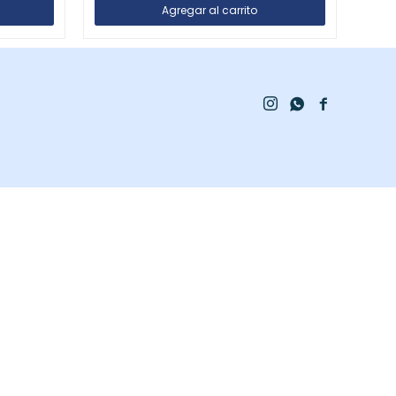


