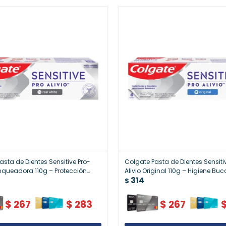
asta de Dientes Sensitive Pro-
Colgate Pasta de Dientes Sensiti
anqueadora 110g – Protección
Alivio Original 110g – Higiene Buc
314
tes Sensibles
Completa
$
$
267
$
283
$
267