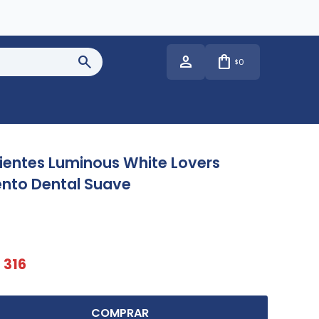
0
$
ientes Luminous White Lovers
ento Dental Suave
$
316
COMPRAR