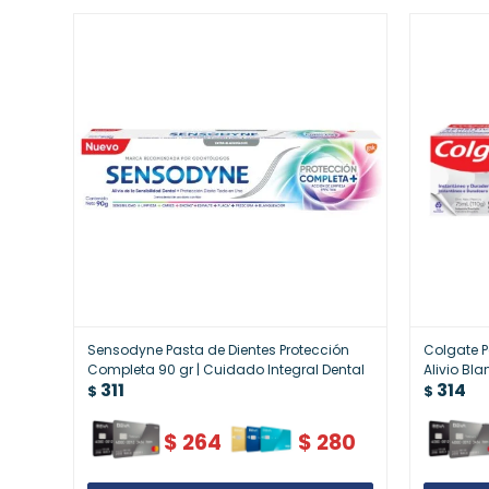
Sensodyne Pasta de Dientes Protección
Colgate P
Completa 90 gr | Cuidado Integral Dental
Alivio Bl
311
314
para Dien
$
$
$
264
$
280