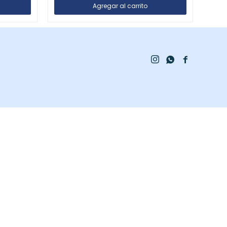


