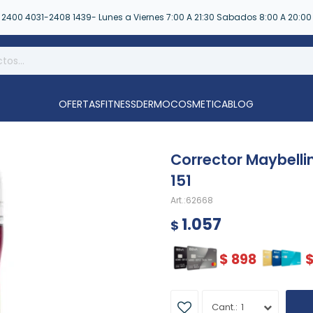
2400 4031-2408 1439- Lunes a Viernes 7:00 A 21:30 Sabados 8:00 A 20:00
OFERTAS
FITNESS
DERMOCOSMETICA
BLOG
Corrector Maybelli
151
62668
1.057
$
$
898
1