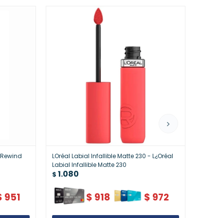
e Rewind
LOréal Labial Infallible Matte 230 - L¿Oréal
Nivea
1.
Labial Infallible Matte 230
$
1.080
$
$
951
$
918
$
972