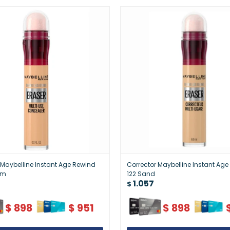
 Maybelline Instant Age Rewind
Corrector Maybelline Instant Ag
um
122 Sand
1.057
$
$
898
$
951
$
898