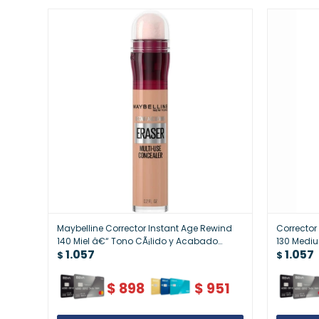
Maybelline Corrector Instant Age Rewind
Corrector
140 Miel â€“ Tono CÃ¡lido y Acabado
130 Medi
1.057
1.057
Impecable
$
$
$
898
$
951