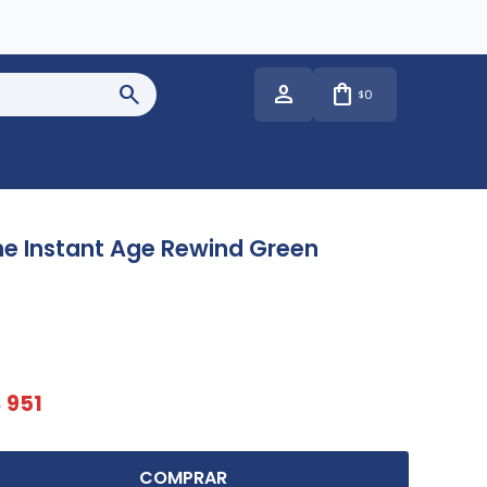
0
$
ne Instant Age Rewind Green
$
951
COMPRAR