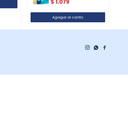
$
1.079


