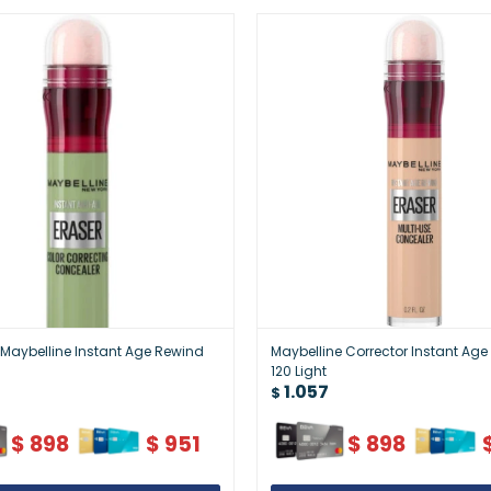
 Maybelline Instant Age Rewind
Maybelline Corrector Instant Ag
120 Light
1.057
$
$
898
$
951
$
898