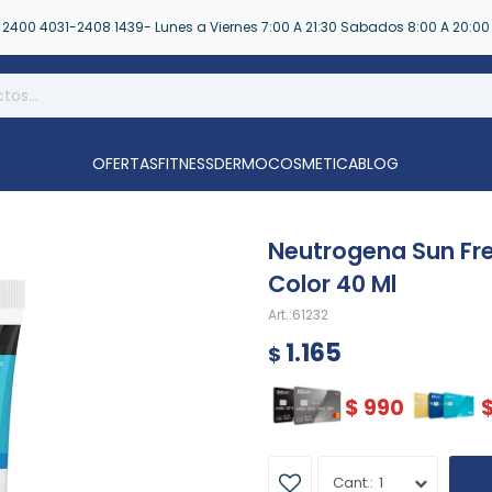
2400 4031-2408 1439- Lunes a Viernes 7:00 A 21:30 Sabados 8:00 A 20:00
OFERTAS
FITNESS
DERMOCOSMETICA
BLOG
Neutrogena Sun Fre
Color 40 Ml
61232
1.165
$
$
990
1