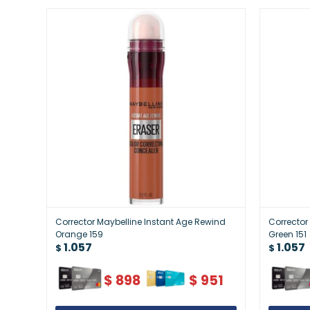
Corrector Maybelline Instant Age Rewind
Corrector
Orange 159
Green 151
1.057
1.057
$
$
$
898
$
951