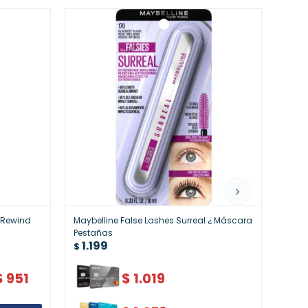
e Rewind
Maybelline False Lashes Surreal ¿ Máscara
Maybe
1.
Pestañas
$
1.199
$
$
951
$
1.019