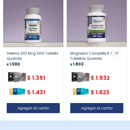
Selenio 200 Mcg X100 Tablets
Magnesio Complete 6 X 100
Qualivits
Tabletas Qualivits
1.590
1.803
$
$
$
1.351
$
1.532
$
1.431
$
1.623