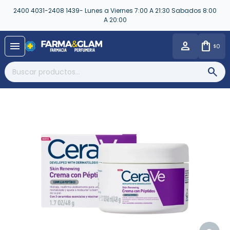
2400 4031-2408 1439- Lunes a Viernes 7:00 A 21:30 Sabados 8:00
A 20:00
close
menu
0
$