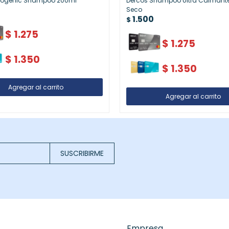
eogenic Shampoo 200ml
Dercos Shampoo Ultra Calmante
Seco
1.500
$
$
1.275
$
1.275
$
1.350
$
1.350
SUSCRIBIRME
Empresa