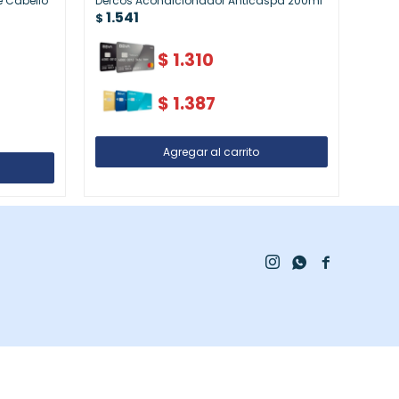
 Cabello
Dercos Acondicionador Anticaspa 200ml
Elar-
1.541
1.
$
$
$
1.310
$
1.387


