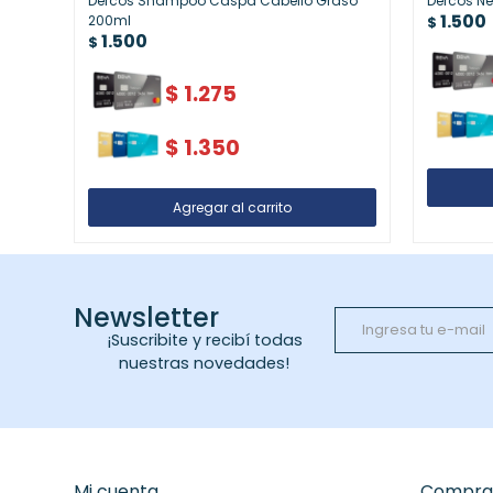
Dercos Shampoo Caspa Cabello Graso
Dercos N
1.500
200ml
$
1.500
$
$
1.275
$
1.350
Newsletter
¡Suscribite y recibí todas
nuestras novedades!
Mi cuenta
Compra