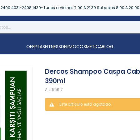
2400 4031-2408 1439- Lunes a Viernes 7:00 A 21:30 Sabados 8:00 A 20:00
OFERTAS
FITNESS
DERMOCOSMETICA
BLOG
Dercos Shampoo Caspa Cabe
390ml
55617
Este artículo está agotado.