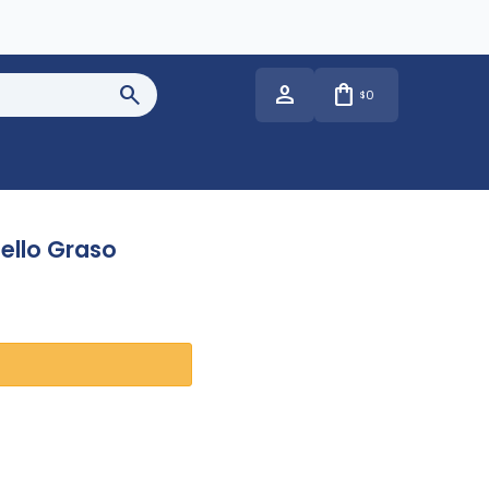
0
$
llo Graso