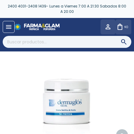
2400 4031-2408 1439- Lunes a Viernes 7:00 A 21:30 Sabados 8:00
A 20:00
close
menu
0
$