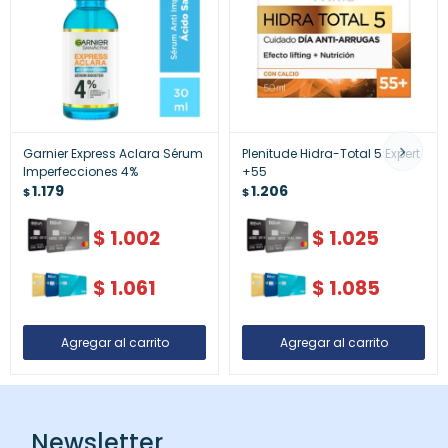
Garnier Express Aclara Sérum
Plenitude Hidra-Total 5 Expert
Imperfecciones 4%
+55
1.179
1.206
$
$
$
1.002
$
1.025
$
1.061
$
1.085
Newsletter