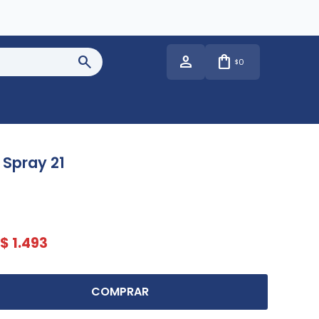
0
$
 Spray 21
$
1.493
COMPRAR