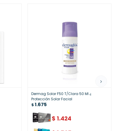
Dermag Solar F50 T/Clara 50 Ml ¿
Derma
Protección Solar Facial
Bloqu
1.675
1.
$
$
$
1.424