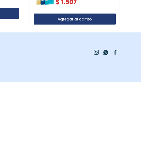
$
1.507


