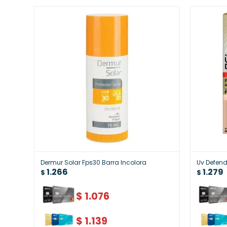
Dermur Solar Fps30 Barra Incolora
Uv Defend
1.266
1.279
$
$
$
1.076
$
1.139