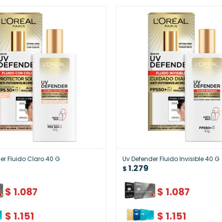
er Fluido Claro 40 G
Uv Defender Fluido Invisible 40 G
1.279
$
$
1.087
$
1.087
$
1.151
$
1.151