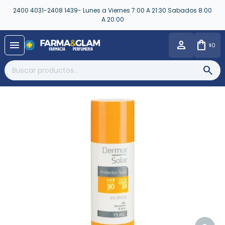
2400 4031-2408 1439- Lunes a Viernes 7:00 A 21:30 Sabados 8:00
A 20:00
close
menu
0
$