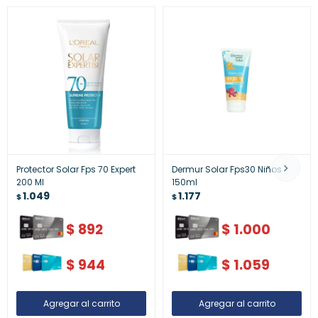
Protector Solar Fps 70 Expert
Dermur Solar Fps30 Niños
200 Ml
150ml
1.049
1.177
$
$
$
892
$
1.000
$
944
$
1.059