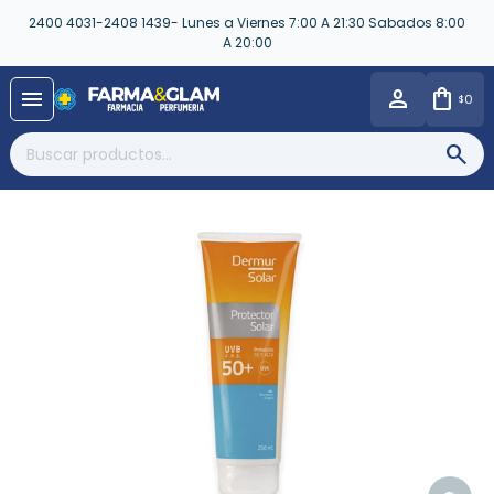
2400 4031-2408 1439- Lunes a Viernes 7:00 A 21:30 Sabados 8:00
A 20:00
close
menu
0
$