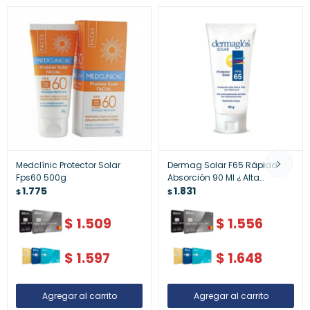
Medclínic Protector Solar
Dermag Solar F65 Rápida
Fps60 500g
Absorción 90 Ml ¿ Alta
1.775
Protección Uv
1.831
$
$
$
1.509
$
1.556
$
1.597
$
1.648