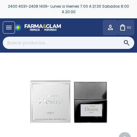
2400 4031-2408 1439- Lunes a Viernes 7:00 A 21:30 Sabados 8:00
A 20:00
close
menu
0
$