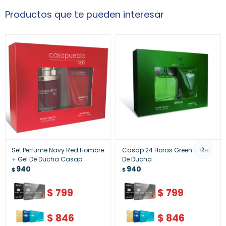
Productos que te pueden interesar
Set Perfume Navy Red Hombre
Casap 24 Horas Green + Gel
+ Gel De Ducha Casap
De Ducha
940
940
$
$
$
799
$
799
$
846
$
846