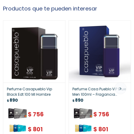
Productos que te pueden interesar
Perfume Casapueblo Vip
Perfume Casa Pueblo VIP Blue
Black Edt 100 Ml Hombre
Men 100ml – Fragancia
890
Masculina Elegante
890
$
$
$
756
$
756
$
801
$
801