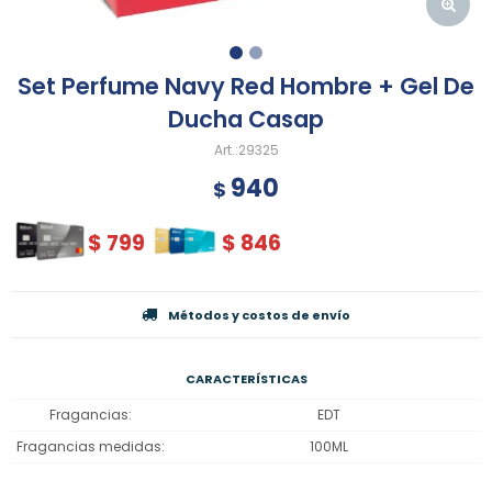
Set Perfume Navy Red Hombre + Gel De
Ducha Casap
29325
940
$
$
799
$
846
Métodos y costos de envío
CARACTERÍSTICAS
Fragancias
EDT
Fragancias medidas
100ML