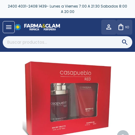
2400 4031-2408 1439- Lunes a Viernes 7:00 A 21:30 Sabados 8:00
A 20:00
close
menu
0
$