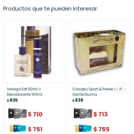
Productos que te pueden interesar
Vorago Edt 50ml +
Casapu Sport & Power Gold +
Desodorante 100ml
Gel De Ducha
835
839
$
$
$
710
$
713
$
751
$
755