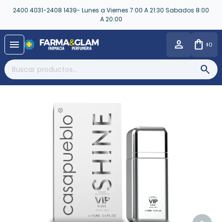
2400 4031-2408 1439- Lunes a Viernes 7:00 A 21:30 Sabados 8:00
A 20:00
close
menu
0
$