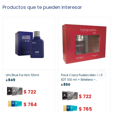
Productos que te pueden interesar
Ufo Blue For Him 55ml
Pack Casa Pueblo Men Red
849
EDT 100 ml + Billetera –
$
Perfume Masculino y
850
$
Accesorio
$
722
$
722
$
764
$
765