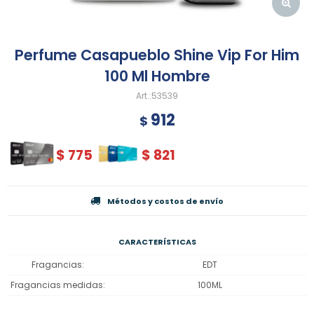
Perfume Casapueblo Shine Vip For Him
100 Ml Hombre
53539
912
$
$
775
$
821
Métodos y costos de envío
CARACTERÍSTICAS
Fragancias
EDT
Fragancias medidas
100ML