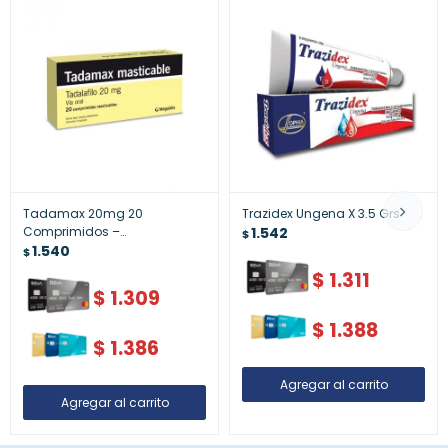
Tadamax 20mg 20
Trazidex Ungena X 3.5 Grs
Comprimidos –
1.542
$
Medicamento para
1.540
$
Disfunción Eréctil
$
1.311
$
1.309
$
1.388
$
1.386