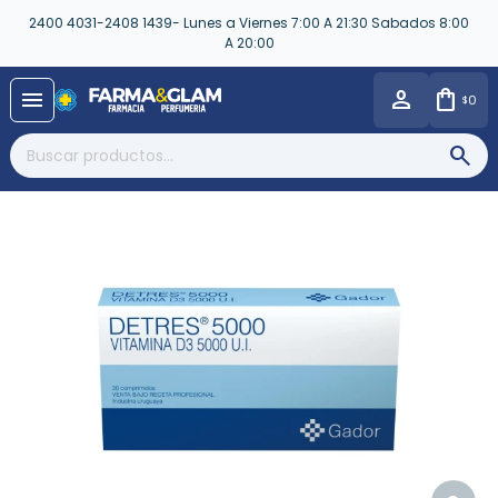
2400 4031-2408 1439- Lunes a Viernes 7:00 A 21:30 Sabados 8:00
A 20:00
close
menu
0
$