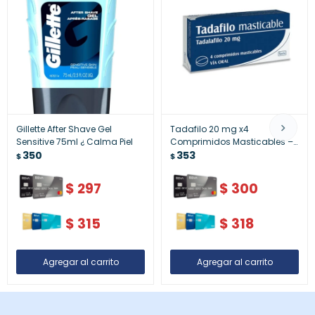
Gillette After Shave Gel
Tadafilo 20 mg x4
Sensitive 75ml ¿ Calma Piel
Comprimidos Masticables –
350
Suplemento Potencia
353
$
$
Masculina
$
297
$
300
$
315
$
318