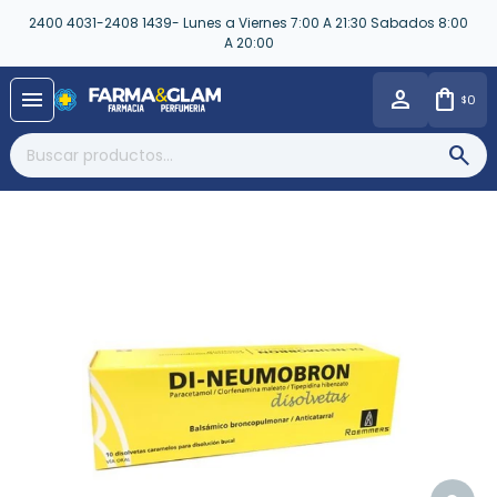
2400 4031-2408 1439- Lunes a Viernes 7:00 A 21:30 Sabados 8:00
A 20:00
close
menu
0
$