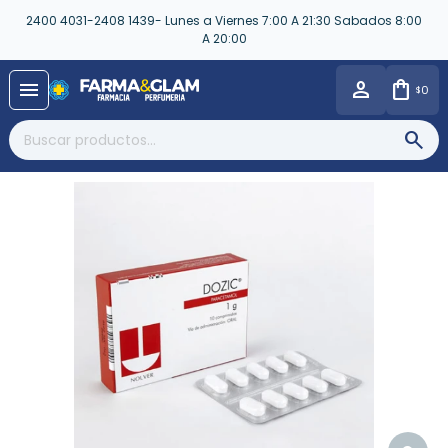
2400 4031-2408 1439- Lunes a Viernes 7:00 A 21:30 Sabados 8:00
A 20:00
close
menu
0
$