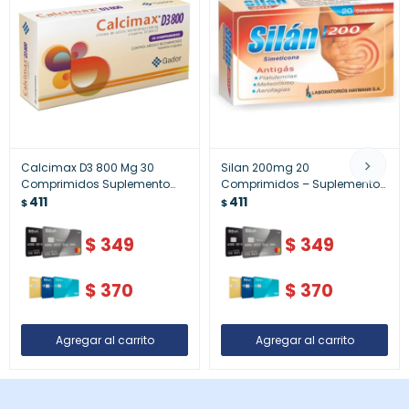
Calcimax D3 800 Mg 30
Silan 200mg 20
Comprimidos Suplemento
Comprimidos – Suplemento
Calcio Y Vit D3
411
Natural de Apoyo
411
$
$
$
349
$
349
$
370
$
370