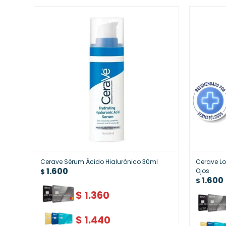
Cerave Sérum Ácido Hialurónico 30ml
Cerave Lo
1.600
Ojos
$
1.600
$
$
1.360
$
1.440