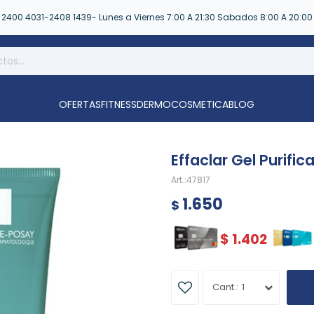
2400 4031-2408 1439- Lunes a Viernes 7:00 A 21:30 Sabados 8:00 A 20:00
OFERTAS
FITNESS
DERMOCOSMETICA
BLOG
Effaclar Gel Purific
47817
1.650
$
$
1.402
1