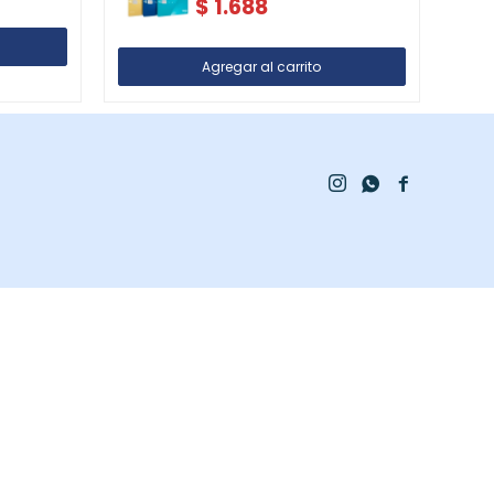
$
1.688


