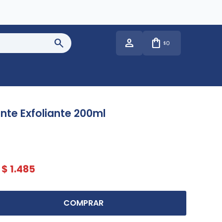
0
$
ante Exfoliante 200ml
$
1.485
COMPRAR