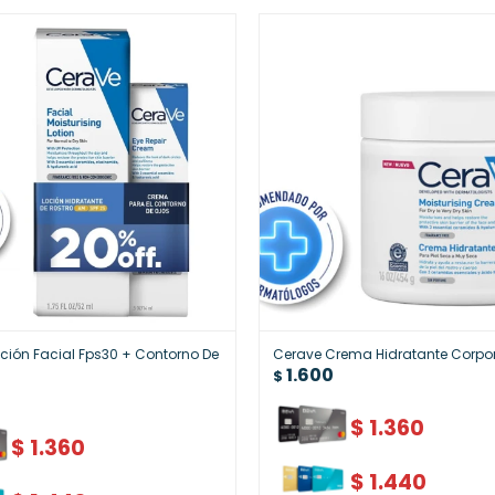
ción Facial Fps30 + Contorno De
Cerave Crema Hidratante Corpo
1.600
$
$
1.360
$
1.360
$
1.440