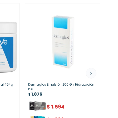
ral 454g
Dermaglos Emulsión 200 G ¿ Hidratación
Derma
Piel
Repa
1.876
1.
$
$
$
1.594