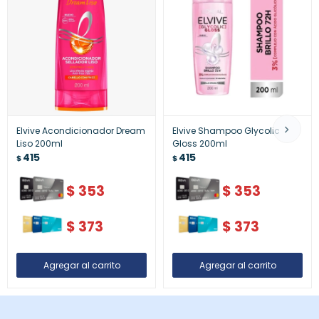
Elvive Acondicionador Dream
Elvive Shampoo Glycolic
Liso 200ml
Gloss 200ml
415
415
$
$
$
353
$
353
$
373
$
373