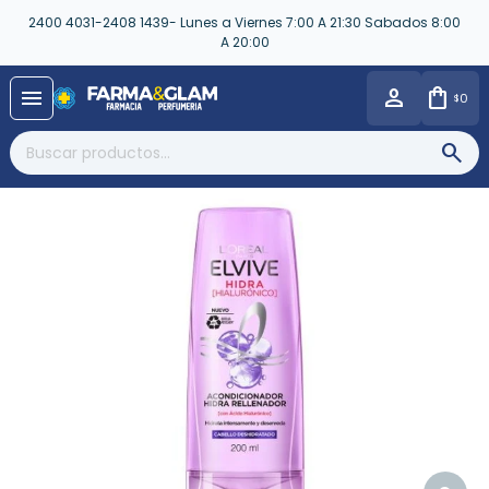
2400 4031-2408 1439- Lunes a Viernes 7:00 A 21:30 Sabados 8:00
A 20:00
close
menu
0
$