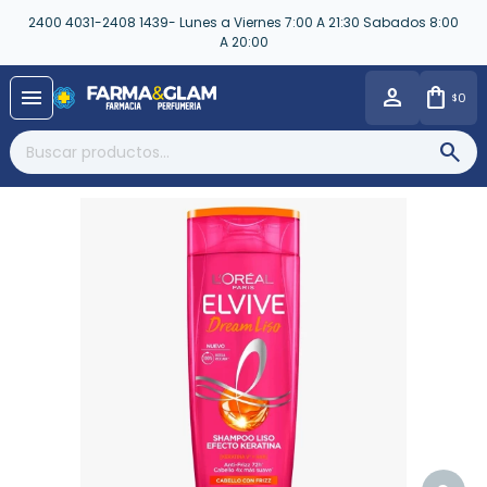
2400 4031-2408 1439- Lunes a Viernes 7:00 A 21:30 Sabados 8:00
A 20:00
close
menu
0
$