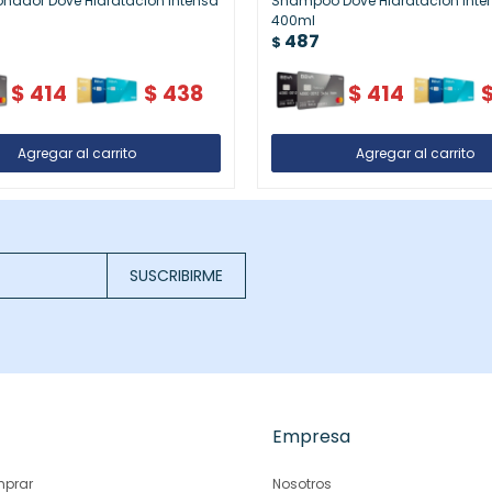
nador Dove Hidratación Intensa
Shampoo Dove Hidratación Inte
400ml
487
$
$
414
$
438
$
414
SUSCRIBIRME
Empresa
prar
Nosotros