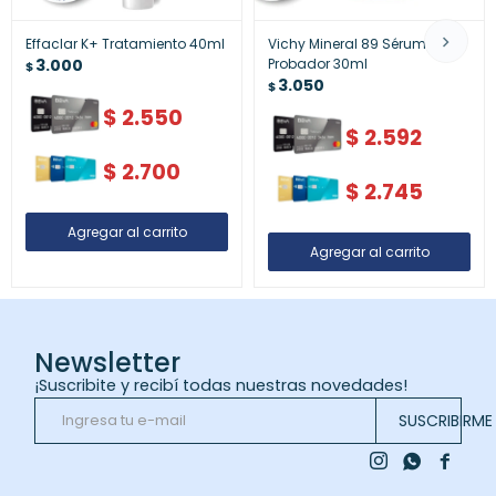
Effaclar K+ Tratamiento 40ml
Vichy Mineral 89 Sérum
3.000
Probador 30ml
$
3.050
$
$
2.550
$
2.592
$
2.700
$
2.745
Newsletter
¡Suscribite y recibí todas nuestras novedades!
SUSCRIBIRME


