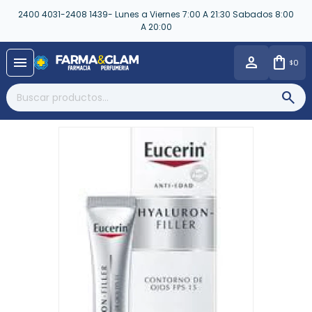
2400 4031-2408 1439- Lunes a Viernes 7:00 A 21:30 Sabados 8:00
A 20:00
close
menu
0
$