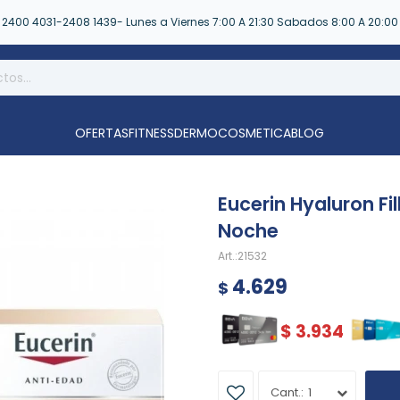
2400 4031-2408 1439- Lunes a Viernes 7:00 A 21:30 Sabados 8:00 A 20:00
OFERTAS
FITNESS
DERMOCOSMETICA
BLOG
Eucerin Hyaluron Fi
Noche
21532
4.629
$
$
3.934
1