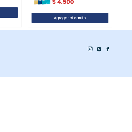
$
4.500


