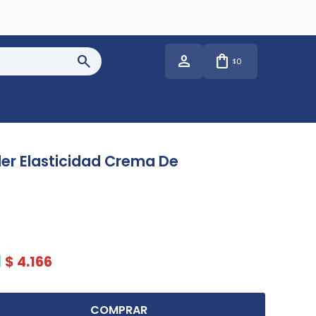
0
$
ller Elasticidad Crema De
$
4.166
COMPRAR