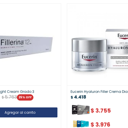
 Night Cream Grado 3
Eucerin Hyaluron Filler Crema Dia
5.763
4.418
$
$
25
$
3.755
$
3.976