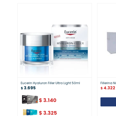
Eucerin Hyaluron Filler Ultra Light 50ml
Fillerina
3.695
4.322
$
$
$
3.140
$
3.325