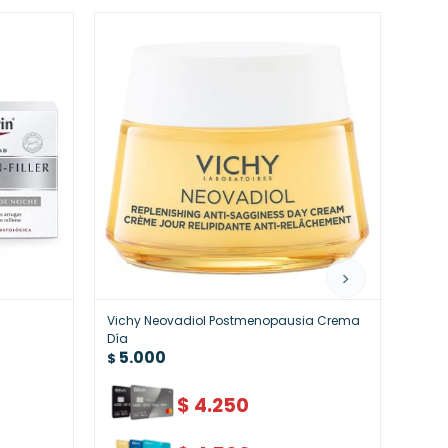
Vichy Neovadiol Postmenopausia Crema
Vichy
5.
Día
$
5.000
$
$
4.250