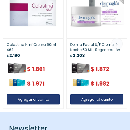
Colastina Nmf Crema 50ml
Derma Facial U/F Crema
462
Noche 50 Ml ¿ Regeneración
2.190
Nocturna
2.203
$
$
$
1.861
$
1.872
$
1.971
$
1.982
Newsletter