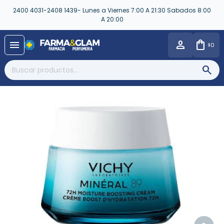
2400 4031-2408 1439- Lunes a Viernes 7:00 A 21:30 Sabados 8:00
A 20:00
close
menu
0
$